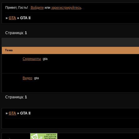
Привет, Гость!
Войдите
или
зарегистрируйтесь
.
»
GTA
»
GTA II
Страница:
1
Тема
Скриншоты
gta
Видео
gta
Страница:
1
»
GTA
»
GTA II